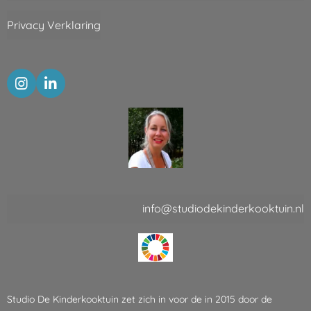
Privacy Verklaring
I
L
n
i
s
n
t
k
a
e
g
d
r
I
a
n
m
info@studiodekinderkooktuin.nl
Studio De Kinderkooktuin zet zich in voor de in 2015 door de