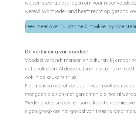
we een steentje bijdragen om voor meer voedselze
wereld. Want ieder kind heeft recht op gezond vo
Lees meer over Duurzame Ontwikkelingsdoelstellin
De verbinding van voedsel
Voedsel verbindt mensen en culturen, kijk maar 
nationaliteiten. Al deze culturen en culinaire trad
ook in de keukens thuis.
Met mensen overal vandaan kwam ook een versche
mengden die zich met gerechten die hier al wer
‘Nederlandse smaak’ en soms kookten de nieuwe ­N
eigen groep om het gevoel van thuis te omarmen