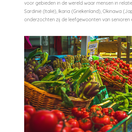
voor gebieden in de wereld waar mensen in rela
Sardinië (Italië), Ikaria (Griekenland), Okinawa (J
onderzochten zij de leefgewoonten van senioren 