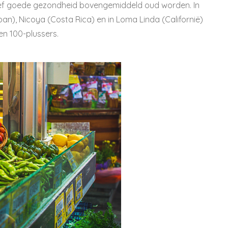
tief goede gezondheid bovengemiddeld oud worden. In
apan), Nicoya (Costa Rica) en in Loma Linda (Californië)
en 100-plussers.