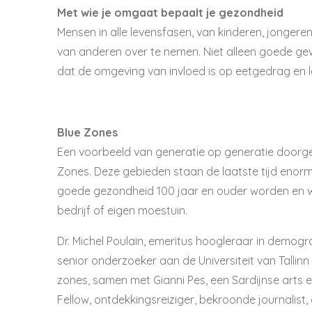
Met wie je omgaat bepaalt je gezondheid
Mensen in alle levensfasen, van kinderen, jonger
van anderen over te nemen. Niet alleen goede ge
dat de omgeving van invloed is op eetgedrag en lee
Blue Zones
Een voorbeeld van generatie op generatie doorgev
Zones. Deze gebieden staan de laatste tijd enorm 
goede gezondheid 100 jaar en ouder worden en waa
bedrijf of eigen moestuin.
Dr. Michel Poulain, emeritus hoogleraar in demogra
senior onderzoeker aan de Universiteit van Tallin
zones, samen met Gianni Pes, een Sardijnse arts 
Fellow, ontdekkingsreiziger, bekroonde journalis